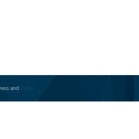
ress and
Kubio