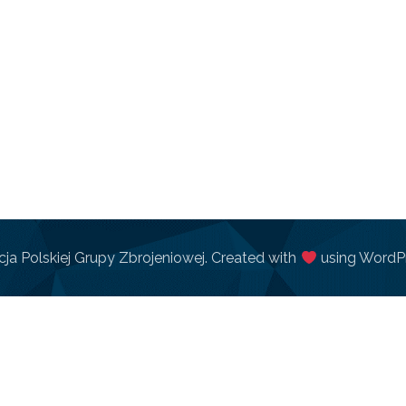
ja Polskiej Grupy Zbrojeniowej. Created with
using WordP