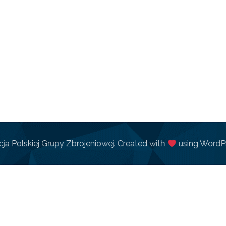
ja Polskiej Grupy Zbrojeniowej. Created with
using WordP