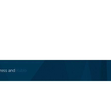
ress and
Kubio