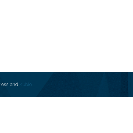
ress and
Kubio