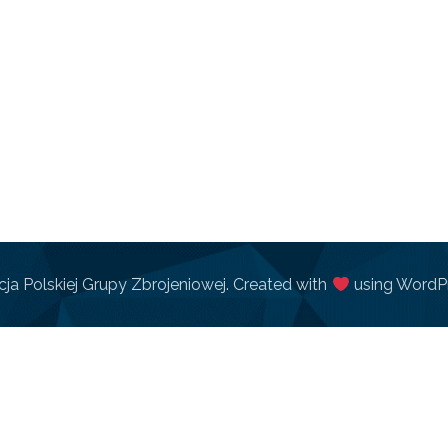
ja Polskiej Grupy Zbrojeniowej. Created with
using WordP