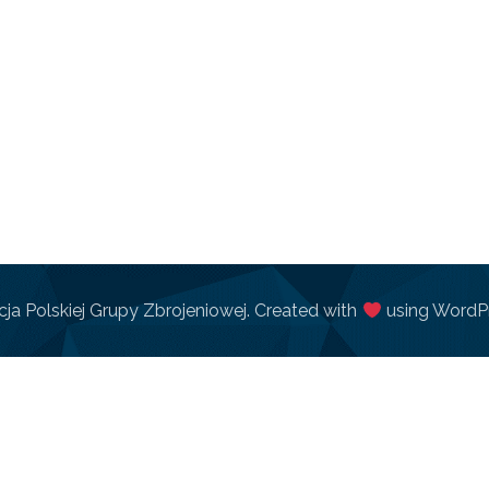
ja Polskiej Grupy Zbrojeniowej. Created with
using WordP