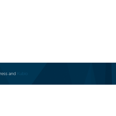
ress and
Kubio