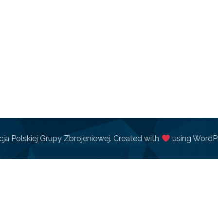
ja Polskiej Grupy Zbrojeniowej. Created with
using WordP