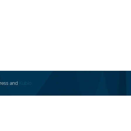
ress and
Kubio