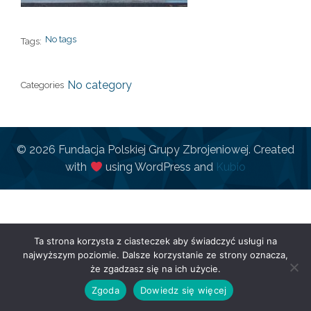
No tags
Tags:
No category
Categories
© 2026 Fundacja Polskiej Grupy Zbrojeniowej. Created
with
using WordPress and
Kubio
Ta strona korzysta z ciasteczek aby świadczyć usługi na
najwyższym poziomie. Dalsze korzystanie ze strony oznacza,
że zgadzasz się na ich użycie.
Zgoda
Dowiedz się więcej