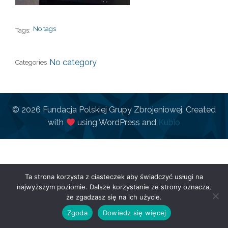
No tags
Tags:
No category
Categories
© 2026 Fundacja Polskiej Grupy Zbrojeniowej. Created
with
using WordPress and
Kubio
Ta strona korzysta z ciasteczek aby świadczyć usługi na
najwyższym poziomie. Dalsze korzystanie ze strony oznacza,
że zgadzasz się na ich użycie.
Zgoda
Dowiedz się więcej