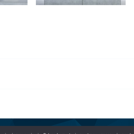
ja Polskiej Grupy Zbrojeniowej. Created with
using WordP