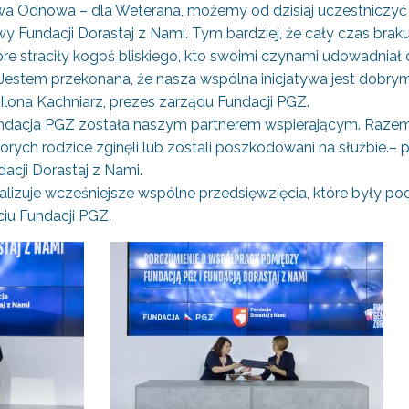
wa Odnowa – dla Weterana, możemy od dzisiaj uczestniczyć
tywy Fundacji Dorastaj z Nami. Tym bardziej, że cały czas br
 które straciły kogoś bliskiego, kto swoimi czynami udowadnia
. Jestem przekonana, że nasza wspólna inicjatywa jest dobr
Ilona Kachniarz, prezes zarządu Fundacji PGZ.
Fundacja PGZ została naszym partnerem wspierającym. Raz
tórych rodzice zginęli lub zostali poszkodowani na służbie.
acji Dorastaj z Nami.
lizuje wcześniejsze wspólne przedsięwzięcia, które były 
iu Fundacji PGZ.