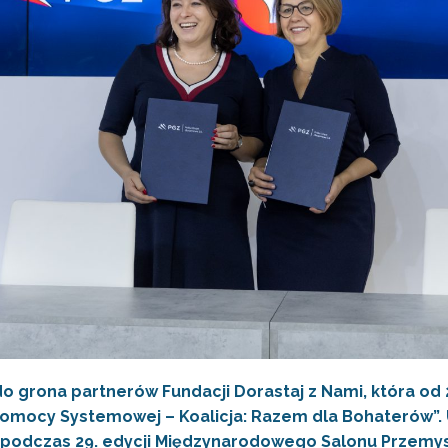
o grona partnerów Fundacji Dorastaj z Nami, która od 2
omocy Systemowej – Koalicja: Razem dla Bohaterów”.
 podczas 29. edycji Międzynarodowego Salonu Przem