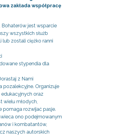
Umowa zakłada współpracę
Bohaterów jest wsparcie
uszy wszystkich służb
lub zostali ciężko ranni
i
undowane stypendia dla
Dorastaj z Nami
a pozalekcyjne. Organizuje
w edukacyjnych oraz
t wielu młodych,
 pomaga rozwijać pasje.
Przyświeca ono podejmowanym
ranów i kombatantów,
ócz naszych autorskich