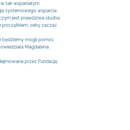
 w tak wspaniałym
akuje systemowego wsparcia
ł czym jest prawdziwa służba
ym początkiem, żeby zacząć
em będziemy mogli pomóc
– powiedziała Magdalena
podejmowane przez Fundację