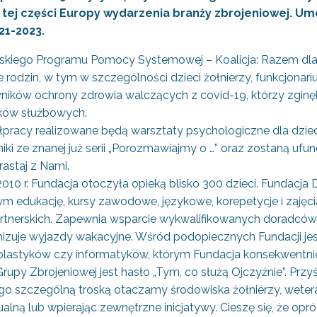
 tej części Europy wydarzenia branży zbrojeniowej. 
21-2023.
iego Programu Pomocy Systemowej – Koalicja: Razem dla 
 rodzin, w tym w szczególności dzieci żołnierzy, funkcjonari
ników ochrony zdrowia walczących z covid-19, którzy zginęli 
ków służbowych.
racy realizowane będą warsztaty psychologiczne dla dziec
iki ze znanej już serii „Porozmawiajmy o …” oraz zostaną uf
astaj z Nami.
0 r. Fundacja otoczyła opieką blisko 300 dzieci. Fundacja 
m edukację, kursy zawodowe, językowe, korepetycje i zajęci
 partnerskich. Zapewnia wsparcie wykwalifikowanych doradcó
izuje wyjazdy wakacyjne. Wśród podopiecznych Fundacji jes
lastyków czy informatyków, którym Fundacja konsekwentnie
 Grupy Zbrojeniowej jest hasło „Tym, co służą Ojczyźnie”. 
ego szczególną troską otaczamy środowiska żołnierzy, wete
lną lub wpierając zewnętrzne inicjatywy. Cieszę się, że opr