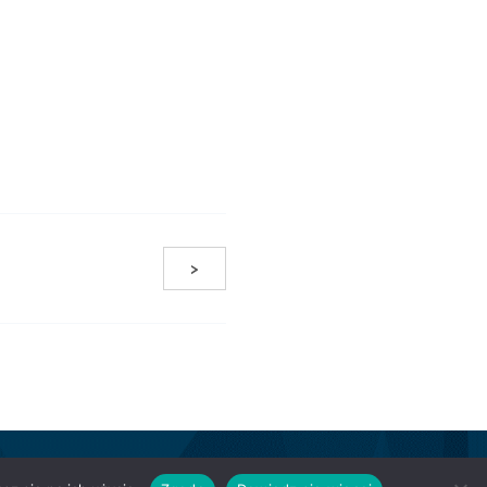
>
ress and
Kubio