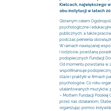
Kielcach, największego w
obu instytucji w latach 20
Głównym celem Ogólnopolsk
psychologiczne i edukacyjne
publicznych, a także pracow
podczas pełnienia obowiąz
W ramach nawiązanej współp
i rodziców, powstaną poradn
podopiecznych Fundacji Dor
Od momentu powstania w 201
współfinansuje podopieczny
staże i praktyki w firmach
psychologów. Co roku organ
utalentowanych muzyków, p
– Mottem Fundacji Polskiej
przez nas działaniom. Dlat
organizując pomoc indywidua