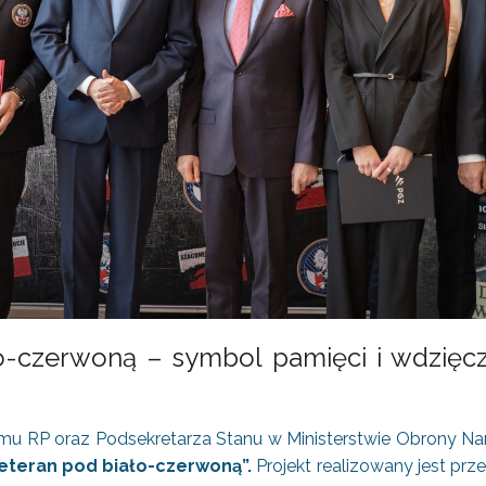
-czerwoną – symbol pamięci i wdzięcz
mu RP oraz Podsekretarza Stanu w Ministerstwie Obrony Na
eteran pod biało-czerwoną”.
Projekt realizowany jest pr