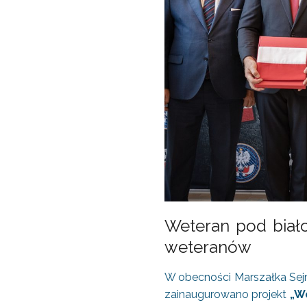
Weteran pod biało
weteranów
W obecności Marszałka Sej
zainaugurowano projekt
„W