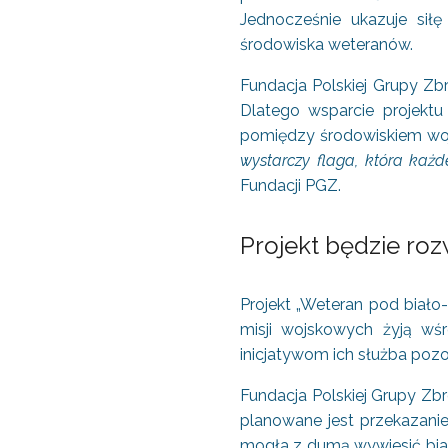
Jednocześnie ukazuje siłę
środowiska weteranów.
Fundacja Polskiej Grupy Zbr
Dlatego wsparcie projektu
pomiędzy środowiskiem w
wystarczy flaga, która każ
Fundacji PGZ.
Projekt będzie roz
Projekt „Weteran pod biało
misji wojskowych żyją wś
inicjatywom ich służba poz
Fundacja Polskiej Grupy Zb
planowane jest przekazanie
mogła z dumą wywiesić biał