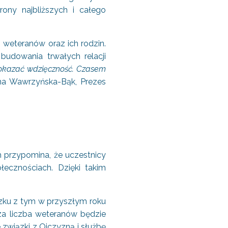
rony najbliższych i całego
, weteranów oraz ich rodzin.
budowania trwałych relacji
 okazać wdzięczność.
Czasem
na Wawrzyńska-Bąk, Prezes
m przypomina, że uczestnicy
ecznościach. Dzięki takim
ązku z tym w przyszłym roku
sza liczba weteranów będzie
wiązki z Ojczyzną i służbę