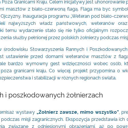
oza Granicami Kraju. Celem inicjatywy jest uhonorowanie 
mi masztów z biało-czerwoną flagą. Flaga ma być symbo
 Ojczyzny. Inauguracja programu „Weteran pod biało-czerw
ieli najwyższych władz państwowych, weteranów oraz o
i temu wydarzenie stało się nie tylko oficjalnym rozpocz
zenia służby pełnionej przez polskich żołnierzy podczas misj
w środowisku Stowarzyszenia Rannych i Poszkodowanych
 jest ustawienie przed domami weteranów masztów z fl
y, ale bardzo wymowny gest wdzięczności wobec osób, kt
oza granicami kraju. Co więcej, projekt przypomina o wkł
ezpieczeństwa i stabilizacji w różnych regionach świata.
h i poszkodowanych żołnierzach
ernisaż wystawy
„Żołnierz zawsze, mimo wszystko”
, pr
odczas misji zagranicznych. Ekspozycja przedstawia ich d
nia związane z odniesionymi obrażeniami, aż po powr