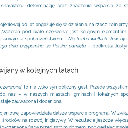
 charakteru, determinację oraz znaczenie wsparcia ze st
ojeniowej od lat angażuje się w działania na rzecz żołnierzy
 „Weteran pod biało-czerwoną” jest kolejnym elementem 
ojskowym a społeczeństwem. –
Nie trzeba wielkich słów, by
dego dnia przypomina, że Polska pamięta
– podkreśla Justy
wijany w kolejnych latach
-czerwoną” to nie tylko symboliczny gest. Przede wszystki
ród nas – w naszych miastach, gminach i lokalnych społ
ostaje zauważona i doceniona.
rojeniowej zapowiedziała dalsze wsparcie programu. W zwi
 środków na rozwój inicjatywy. W rezultacie jeszcze więk
o-czerwoną flagę przed swoim domem, podkreślając swoje z