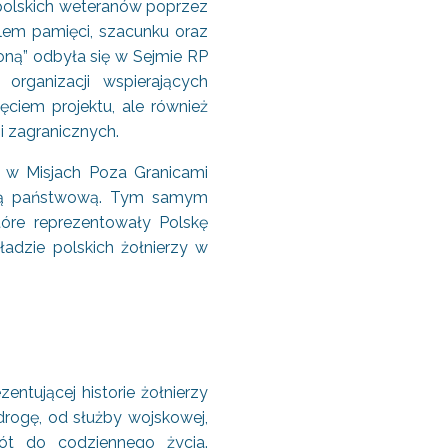
polskich weteranów poprzez
lem pamięci, szacunku oraz
oną” odbyła się w Sejmie RP
rganizacji wspierających
ęciem projektu, ale również
i zagranicznych.
 w Misjach Poza Granicami
agą państwową. Tym samym
óre reprezentowały Polskę
adzie polskich żołnierzy w
ezentującej historie żołnierzy
rogę, od służby wojskowej,
ót do codziennego życia.