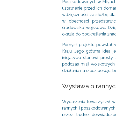
Poszkodowanych w Misjach P
ustawienie przed ich doma
wdzięczności za służbę dla
w obecności przedstawic
środowisko wojskowe. Dzięk
okazją do podkreślenia znac
Pomysł projektu powstał 
Kraju. Jego główną ideą
inicjatywa stanowi prost
podczas misji wojskowych p
działania na rzecz pokoju, b
Wystawa o rannyc
Wydarzeniu towarzyszył w
rannych i poszkodowanych p
przez trudne doświadcze