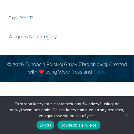
No tags
Tags:
No category
Categories
© 2026 Fundacja Polskiej Grupy Zbrojeniowej. Created
with
using WordPress and
Kubio
Ta strona korzysta z ciasteczek aby świadczyć usługi na
najwyższym poziomie. Dalsze korzystanie ze strony oznacza,
że zgadzasz się na ich użycie.
Zgoda
Dowiedz się więcej