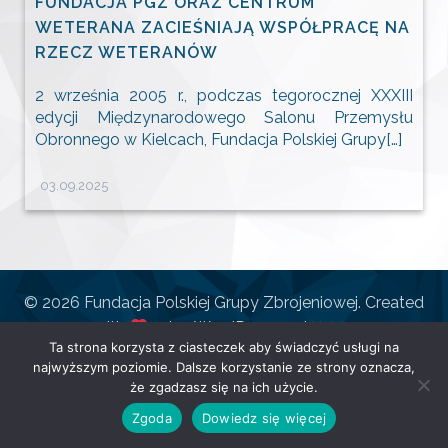
FUNDACJA PGZ ORAZ CENTRUM
WETERANA ZACIEŚNIAJĄ WSPÓŁPRACĘ NA
RZECZ WETERANÓW
2 września 2005 r., podczas tegorocznej XXXIII
edycji Międzynarodowego Salonu Przemysłu
Obronnego w Kielcach, Fundacja Polskiej Grupy[…]
03.09.2025
© 2026 Fundacja Polskiej Grupy Zbrojeniowej. Created
with
using WordPress and
Kubio
Ta strona korzysta z ciasteczek aby świadczyć usługi na
najwyższym poziomie. Dalsze korzystanie ze strony oznacza,
że zgadzasz się na ich użycie.
Zgoda
Dowiedz się więcej