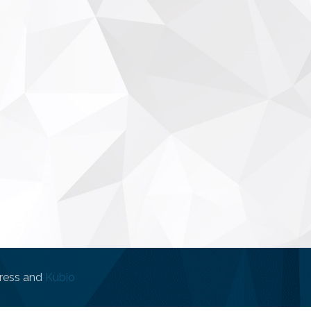
ress and
Kubio