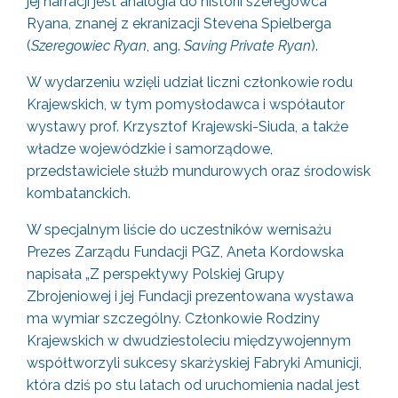
jej narracji jest analogia do historii szeregowca
Ryana, znanej z ekranizacji Stevena Spielberga
(
Szeregowiec Ryan
, ang.
Saving Private Ryan
).
W wydarzeniu wzięli udział liczni członkowie rodu
Krajewskich, w tym pomysłodawca i współautor
wystawy prof. Krzysztof Krajewski-Siuda, a także
władze wojewódzkie i samorządowe,
przedstawiciele służb mundurowych oraz środowisk
kombatanckich.
W specjalnym liście do uczestników wernisażu
Prezes Zarządu Fundacji PGZ, Aneta Kordowska
napisała „Z perspektywy Polskiej Grupy
Zbrojeniowej i jej Fundacji prezentowana wystawa
ma wymiar szczególny. Członkowie Rodziny
Krajewskich w dwudziestoleciu międzywojennym
współtworzyli sukcesy skarżyskiej Fabryki Amunicji,
która dziś po stu latach od uruchomienia nadal jest