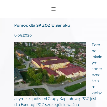
Pomoc dla SP ZOZ w Sanoku
6.05.2020
Pom
oc
lokaln
ym
społe
czno
ścio
m
związ
anym ze spółkami Grupy Kapitałowej PGZ jest
dla Fundacji PGZ szczególnie ważna.