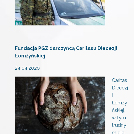
Fundacja PGZ darczyńcą Caritasu Diecezji
Łomżyńskiej
24.04.2020
Caritas
Diecezj
i
Łomży
ńskiej,
w tym
trudny
m dla