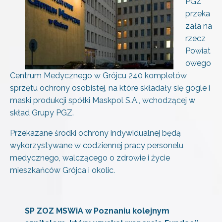
PGZ
przeka
zała na
rzecz
Powiat
owego
Centrum Medycznego w Grójcu 240 kompletów
sprzętu ochrony osobistej, na które składały się gogle i
maski produkcji spółki Maskpol S.A., wchodzącej w
skład Grupy PGZ.
Przekazane środki ochrony indywidualnej będą
wykorzystywane w codziennej pracy personelu
medycznego, walczącego o zdrowie i życie
mieszkańców Grójca i okolic.
SP ZOZ MSWiA w Poznaniu kolejnym