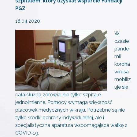
szpitalem, który uzyskał wsparcie Fundacji
PGZ
18.04.2020
W
czasie
pande
mii
korona
wirusa
mobiliz
uje się
cała służba zdrowia, nie tylko szpitale
jednoimienne. Pomocy wymaga większość
placówek medycznych w kraju. Potrzebne są nie
tylko środki ochrony indywidualnej, ale i
specjalistyczna aparatura wspomagająca walkę z
COVID-19.