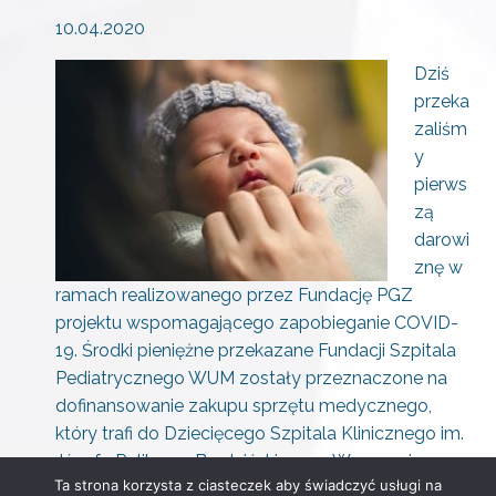
10.04.2020
Dziś
przeka
zaliśm
y
pierws
zą
darowi
znę w
ramach realizowanego przez Fundację PGZ
projektu wspomagającego zapobieganie COVID-
19. Środki pieniężne przekazane Fundacji Szpitala
Pediatrycznego WUM zostały przeznaczone na
dofinansowanie zakupu sprzętu medycznego,
który trafi do Dziecięcego Szpitala Klinicznego im.
Józefa Polikarpa Brudzińskiego w Warszawie.
Ta strona korzysta z ciasteczek aby świadczyć usługi na