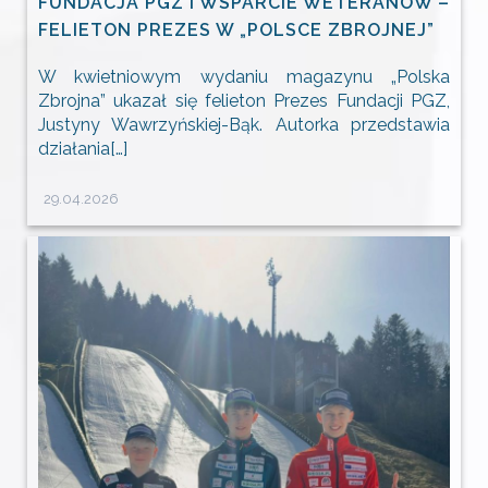
FUNDACJA PGZ I WSPARCIE WETERANÓW –
FELIETON PREZES W „POLSCE ZBROJNEJ”
W kwietniowym wydaniu magazynu „Polska
Zbrojna” ukazał się felieton Prezes Fundacji PGZ,
Justyny Wawrzyńskiej-Bąk. Autorka przedstawia
działania[…]
29.04.2026