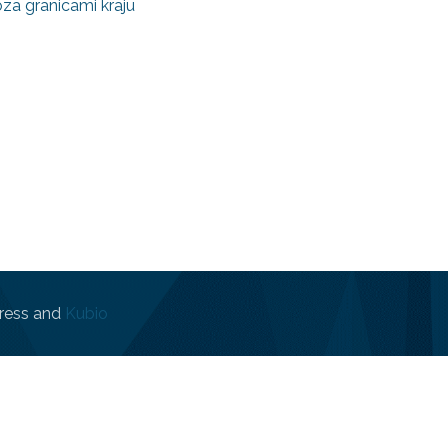
a granicami kraju
ress and
Kubio