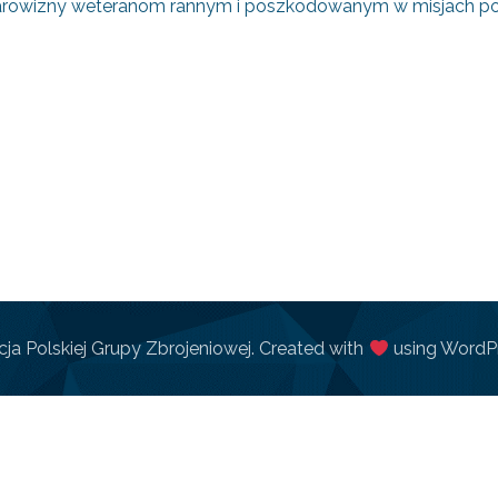
arowizny weteranom rannym i poszkodowanym w misjach poz
ja Polskiej Grupy Zbrojeniowej. Created with
using WordP