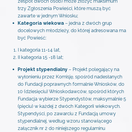
zespół dwóch osób) może złożyć maksimum
trzy Zgłoszenia Powieści, które muszą być
zawarte w jednym Wniosku;
Kategoria wiekowa
– jedna z dwóch grup
docelowych młodzieży, do której adresowana ma
być Powieść:
I kategoria 11-14 lat,
II kategoria 15 -18 lat;
Projekt stypendialny
– Projekt polegający na
wyłonieniu przez Komisję, spośród nadesłanych
do Fundacji poprawnych formalnie Wniosków, do
10 (dziesięciu) Wnioskodawców, spośród których
Fundacja wybierze Stypendystów, maksymalnie 5
(pięciu) w każdej z dwóch Kategorii wiekowych.
Stypendyści, po zawarciu z Fundacją umowy
stypendialnej, według wzoru stanowiącego
załącznik nr 2 do niniejszego regulaminu