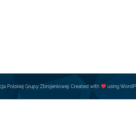
ja Polskiej Grupy Zbrojeniowej. Created with
using WordP