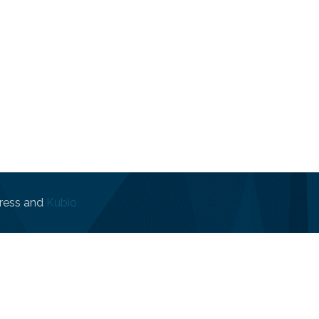
ress and
Kubio