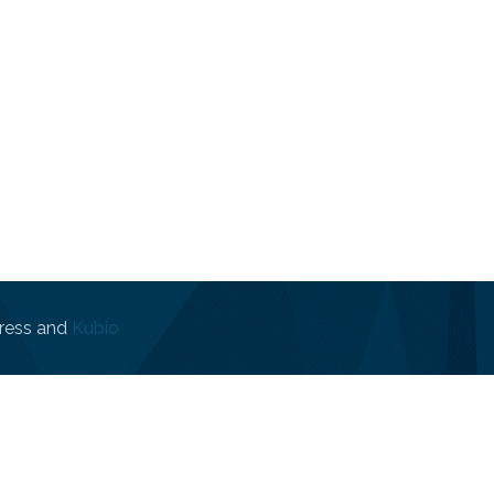
ress and
Kubio