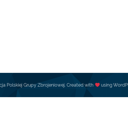
ja Polskiej Grupy Zbrojeniowej. Created with
using WordP