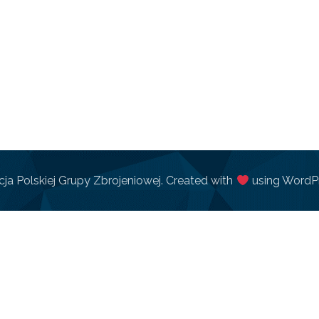
ja Polskiej Grupy Zbrojeniowej. Created with
using WordP