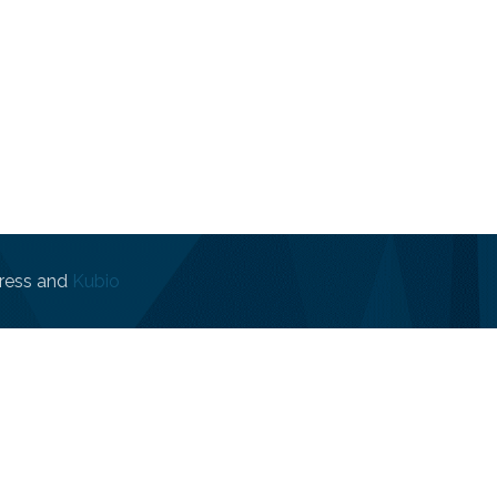
ress and
Kubio